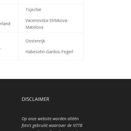
Tsjechië
Vacenovska-Strbikova-
Eerland
Matelova
Oostenrijk
-
Habesohn-Gardos-Fegerl
DISCLAIMER
Op onze website worden alléén
foto’s gebruikt waarover de NTTB