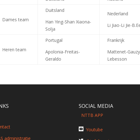
Duitsland
Nederland
Dames team
Han Ying-Shan Xiaona-
Li Jiao-Li Jie-B.
Solja
Portugal
Frankrijk
Heren team
Apolonia-Freitas-
Mattenet-Gauzy
Geraldo
Lebesson
INKS
SOCIAL MEDIA
NTTB APP
ntact
Youtube
S administratie