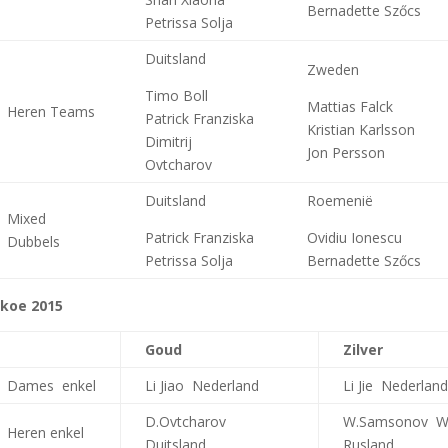
Bernadette Szőcs
Petrissa Solja
Duitsland
Zweden
Timo Boll
Mattias Falck
Heren Teams
Patrick Franziska
Kristian Karlsson
Dimitrij
Jon Persson
Ovtcharov
Duitsland
Roemenië
Mixed
Patrick Franziska
Ovidiu Ionescu
Dubbels
Petrissa Solja
Bernadette Szőcs
koe 2015
Goud
Zilver
Dames enkel
Li Jiao Nederland
Li Jie Nederlan
D.Ovtcharov
W.Samsonov Wi
Heren enkel
Duitsland
Rusland