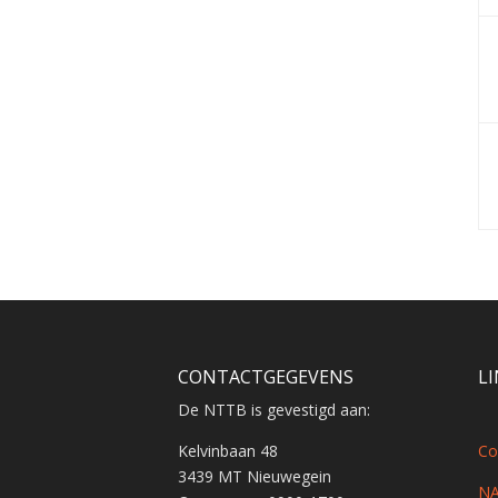
CONTACTGEGEVENS
L
De NTTB is gevestigd aan:
Kelvinbaan 48
Co
3439 MT Nieuwegein
NA