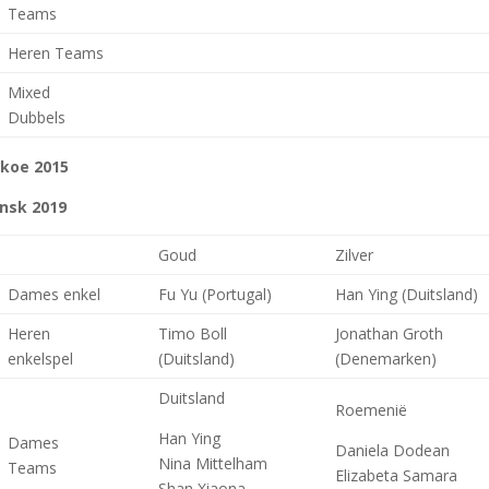
Teams
Heren Teams
Mixed
Dubbels
koe 2015
nsk
2019
Goud
Zilver
Dames enkel
Fu Yu (Portugal)
Han Ying (Duitsland)
Heren
Timo Boll
Jonathan Groth
enkelspel
(Duitsland)
(Denemarken)
Duitsland
Roemenië
Han Ying
Dames
Daniela Dodean
Nina Mittelham
Teams
Elizabeta Samara
Shan Xiaona