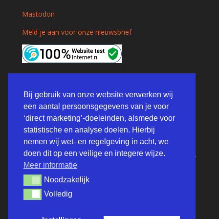
Mastodon
Meld je aan voor onze nieuwsbrief
DISCLAIMER
Bij gebruik van onze website verwerken wij
een aantal persoonsgegevens van je voor
‘direct marketing’-doeleinden, alsmede voor
Op onze website worden alléén foto’s gebruikt waarover
statistische en analyse doelen. Hierbij
de NTTB op grond van afspraken met de fotograaf of de
nemen wij wet- en regelgeving in acht, we
rechtenhouders voor dit doel over mag beschikken.
doen dit op een veilige en integere wijze.
Mochten er zich op onze site foto’s bevinden in strijd met
Meer informatie
het auteursrecht, dan is dat een vergissing. Neem dan
s.v.p.
contact
op met ons, dan verwijderen wij de foto
Noodzakelijk
Noodzakelijk
onmiddellijk.
Volledig
Volledig