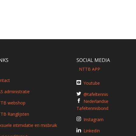
INKS
SOCIAL MEDIA
NTTB APP
ntact
Youtube
S administratie
@tafeltennis
Nederlandse
TB webshop
Tafeltennisbond
TB Ranglijsten
Instagram
ksuele intimidatie en misbruik
LinkedIn