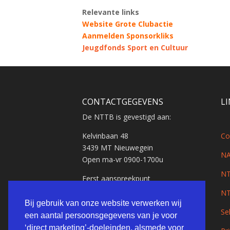
Relevante links
Website Grote Clubactie
Aanmelden Sponsorkliks
Jeugdfonds Sport en Cultuur
CONTACTGEGEVENS
L
De NTTB is gevestigd aan:
Kelvinbaan 48
Co
3439 MT Nieuwegein
NA
Open ma-vr 0900-1700u
NT
Eerst aanspreekpunt
verenigingen:
NT
Accountmanagers
Bij gebruik van onze website verwerken wij
Se
een aantal persoonsgegevens van je voor
Algemeen nummer en e-mail
‘direct marketing’-doeleinden, alsmede voor