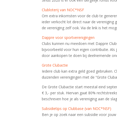
Sinds 2020 is er ook een dergelijk fonds vo
Clubloterij van NOC*NSF
Om extra inkomsten voor de club te generere
ieder verkocht lot direct naar de vereniging
de vereniging zelf ook. Via de link is het m
Dappre voor sportverenigingen
Clubs kunnen nu meedoen met Dappre Clubs: e
bijvoorbeeld voor hun eigen contributie. Als
door aankopen te doen bij deelnemende on
Grote Clubactie
Iedere club kan extra geld goed gebruiken
duizenden verenigingen met de “Grote Clubac
De Grote Clubactie start meestal eind sep
€ 3,- per stuk. Hiervan gaat 80% rechtstreek
beschreven hoe je als vereniging aan de slag
Subsidietips op Clubbase (van NOC*NSF)
Ben je op zoek naar een subsidie voor jouw