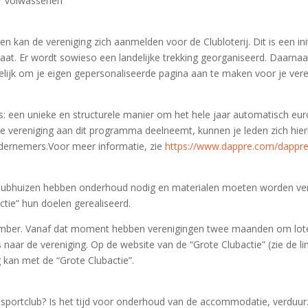
or volwassenen
n kan de vereniging zich aanmelden voor de Clubloterij. Dit is een in
 gaat. Er wordt sowieso een landelijke trekking georganiseerd. Daarna
ogelijk om je eigen gepersonaliseerde pagina aan te maken voor je vere
en unieke en structurele manier om het hele jaar automatisch euro’s
 je vereniging aan dit programma deelneemt, kunnen je leden zich hierb
dernemers.Voor meer informatie, zie
https://www.dappre.com/dappre
. Clubhuizen hebben onderhoud nodig en materialen moeten worden v
tie” hun doelen gerealiseerd.
tember. Vanaf dat moment hebben verenigingen twee maanden om lot
s naar de vereniging. Op de website van de “Grote Clubactie” (zie de l
 kan met de “Grote Clubactie”.
 sportclub? Is het tijd voor onderhoud van de accommodatie, verduur