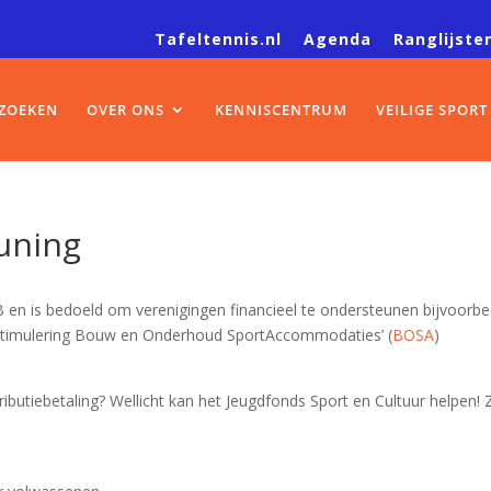
Tafeltennis.nl
Agenda
Ranglijste
ZOEKEN
OVER ONS
KENNISCENTRUM
VEILIGE SPORT
uning
 en is bedoeld om verenigingen financieel te ondersteunen bijvoorb
 ‘stimulering Bouw en Onderhoud SportAccommodaties’ (
BOSA
)
ributiebetaling? Wellicht kan het Jeugdfonds Sport en Cultuur helpen! 