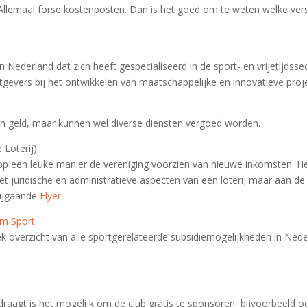
 Allemaal forse kostenposten. Dan is het goed om te weten welke ver
in Nederland dat zich heeft gespecialiseerd in de sport- en vrijetijdss
gevers bij het ontwikkelen van maatschappelijke en innovatieve proj
en geld, maar kunnen wel diverse diensten vergoed worden.
Loterij)
 op een leuke manier de vereniging voorzien van nieuwe inkomsten. He
et juridische en administratieve aspecten van een loterij maar aan de
bijgaande
Flyer
.
um Sport
k overzicht van alle sportgerelateerde subsidiemogelijkheden in Nede
aagt is het mogelijk om de club gratis te sponsoren, bijvoorbeeld ook 