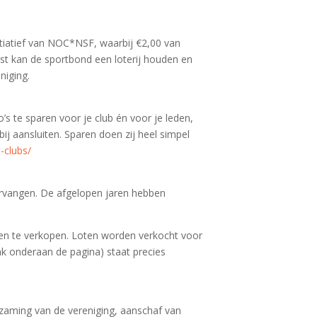
itiatief van NOC*NSF, waarbij €2,00 van
ast kan de sportbond een loterij houden en
niging.
 te sparen voor je club én voor je leden,
ij aansluiten. Sparen doen zij heel simpel
-clubs/
ervangen. De afgelopen jaren hebben
en te verkopen. Loten worden verkocht voor
ink onderaan de pagina) staat precies
zaming van de vereniging, aanschaf van